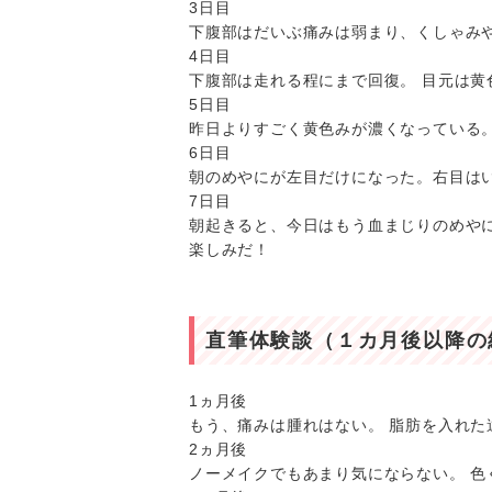
3日目
下腹部はだいぶ痛みは弱まり、くしゃみ
4日目
下腹部は走れる程にまで回復。 目元は黄
5日目
昨日よりすごく黄色みが濃くなっている
6日目
朝のめやにが左目だけになった。右目は
7日目
朝起きると、今日はもう血まじりのめや
楽しみだ！
直筆体験談（１カ月後以降の
1ヵ月後
もう、痛みは腫れはない。 脂肪を入れた
2ヵ月後
ノーメイクでもあまり気にならない。 