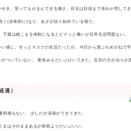
やせき、笑ってもがまんできる痛さ。目元は目頭まで赤みが増して
色く(全体的に)なり、あざが治り始めている様だ。
。 下腹は縮こまる体制になるとピクッと痛いが日常生活問題ない。
いい感じ。ずっとマスクの生活だったが、今日から黒ぶちめがねで
にがついていない。 黄色みもだいぶひいてきた。左目の方が治りが
経過）
違和感もない。 少しだが涙袋ができてきた。
色ぐまはそのままあるが術前よりだいぶいい。