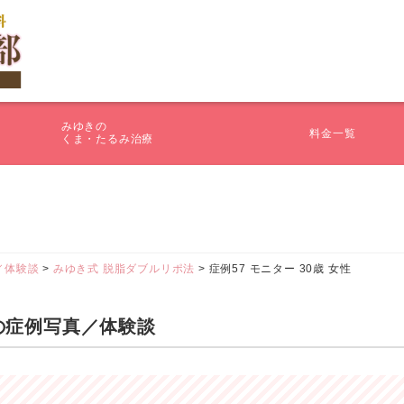
みゆきの
料金一覧
くま・たるみ治療
／体験談
>
みゆき式 脱脂ダブルリポ法
>
症例57 モニター 30歳 女性
性 の症例写真／体験談