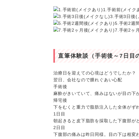
1.手術前(メイク
3.手術3日後
5.手術2週
7.手術2ヶ
直筆体験談（手術後～7日目
治療日を迎えての心境はどうでしたか？
翌日、会社なので腫れぐあい心配
手術後
麻酔がきいていて、痛みはないが目の下
帰宅後
下をむくと重力で脂肪注入した全体がず
1日目
朝起きると皮下脂肪を採取した下腹部が
2日目
下腹部の痛みは昨日同様。目の下は相変